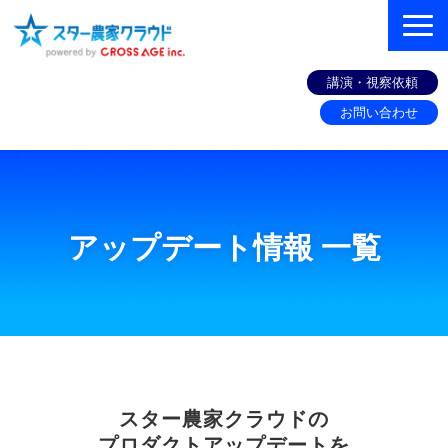
講演・視察依頼
お問い合わせ
組織づくりコンサル
機能
アップデート情報 一覧
お客様の声
セミナー
スター農家ラボ（ブログ）
お役立ち情報
スター農家クラウドの
プロダクトアップデートを