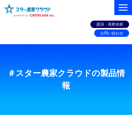
講演・視察依頼
お問い合わせ
組織づくりコンサル
機能
お客様の声
＃スター農家クラウドの製品情
セミナー
報
スター農家ラボ（ブログ）
お役立ち情報