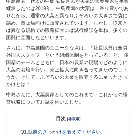
中島農園・代表の中島 弘樹さんが実家の大葉農家を事業
継承したのは2019年。中島農園の大葉は、香り豊かであ
りながら、通常の大葉と異なりふぞろいの大きさで袋に
詰め、量販店向けに販売されています。しかし、従来と
は異なる規格での販路拡大には試行錯誤を重ね、多くの
困難に直面したといいます。
さらに、中島農園のユニークな点は、「社長以外は全員
外国人スタッフ」という組織体制をとっていること。 多
国籍のチームとともに、日本の農業の現場でどのように
大葉の栽培を行い、売上拡大に向き合ってきたのでしょ
うか。そして、ふぞろいの大葉を販売するに至ったきっ
かけとは？
中島さんに、大葉農家としてのこれまで・これからの経
営戦略についてお話を伺いました。
目次
[非表示]
・
Q1.就農のきっかけを教えてください。