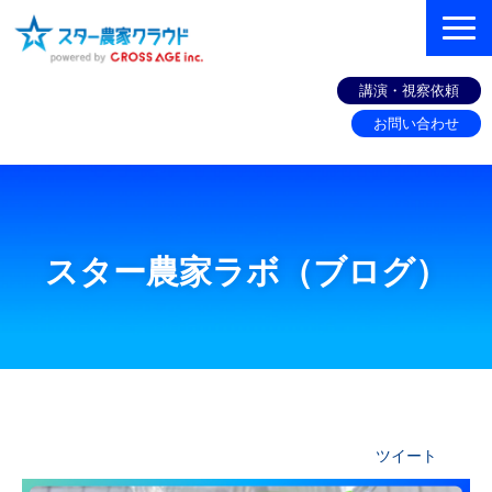
講演・視察依頼
お問い合わせ
組織づくりコンサル
機能
スター農家ラボ（ブログ）
お客様の声
セミナー
スター農家ラボ（ブログ）
お役立ち情報
ツイート