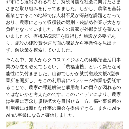
都市にも選出されるなど、持続可能な社会に向けたさま
ざまな取り組みを行ってきました。しかし、農業を基幹
産業とするこの地域では人材不足が深刻な課題となって
おり、農家にとって収穫後の選別・袋詰め作業が大きな
負担となっていました。多くの農家が外部委託を望んで
いましたが、有機JAS認証を取得した施設が必要であ
り、施設の建設費や運営面の課題から事業性を見出せ
ず、解決策を模索していました。
そんな中、知人からクロスエイジさんの休眠預金活用事
業の存在を教えてもらい、「農福連携」という新たな可
能性に気付きました。山都でしかが就労継続支援A型事
業所を開所し、そこの利用者にパッケージ作業を委託す
ることで、農家の課題解決と雇用創出の両立が図れるの
ではないかと考えたのです。このアイデアにより、農家
は生産に専念し規模拡大を目指せる一方、福祉事業所の
利用者には新たな仕事の機会を提供できる、まさにwin-
winの事業になると確信しました。