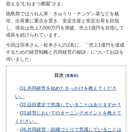
迎える"むねまつ農園"さま。
徳島県でほうれん草・きゅうり・チンゲン菜などを栽
培。出荷量に重点を置き、安定生産と安定出荷を目指
し、現在は売上7,000万円を突破。売上1億円を目指して
成長を続けられています。
今回は宗本さん・松本さんの2名に、「売上1億円を達成
するための経営戦略と共同経営の秘訣」についてお話を
伺いました。
目次
[非表示]
・
Q1.共同経営を始めたきっかけを教えてくださ
い。
・
Q2.品目選定で意識していることはありますか？
・
Q3.経営においてのターニングポイントを教えて
ください。
・
Q4.共同経営・組織づくりで意識していることは