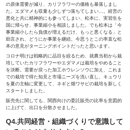
の原体需要が減り、カリフラワーの価格も暴落しまし
た。エダマメも収量も少しずつ落ちてしまい…。経営の
悪化と共に精神的にも参ってしまい、松本に、実習生を
国に帰らせ、事業縮小を相談しました。でも松本は「今
事業縮小したら負債が増えるだけ、もっと悪くなる」と
助言され、どうにか事業を継続。今思うとこの率直な松
本の意見がターニングポイントだったと思います。
コロナ明けは戦略的に品目を絞るため、就農当初から栽
培していたカリフラワーやエダマメは栽培をやめること
を決断。需要が戻った加工ホウレンソウに加え、これま
での栽培で得た知見と市場ニーズを洗い直し、キュウリ
を夏の主軸に変更して、ネギと畑ワサビの栽培を新しく
スタートしました。
販売先に関しても、関西向けの委託販売の比率を意図的
に上げて、出口を分散させました。
Q4.共同経営・組織づくりで意識して