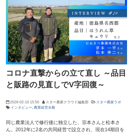
コロナ直撃からの立て直し ～品目
と販路の見直しでV字回復～
2026-02-10 15:50
スター農家クラウド編集部
スター農家ラボ
インタビュー
農業経営全般
同じ農業法人で修行後に独立した、宗本さんと松本さ
ん。2012年に2名の共同経営で設立され、現在14期目を