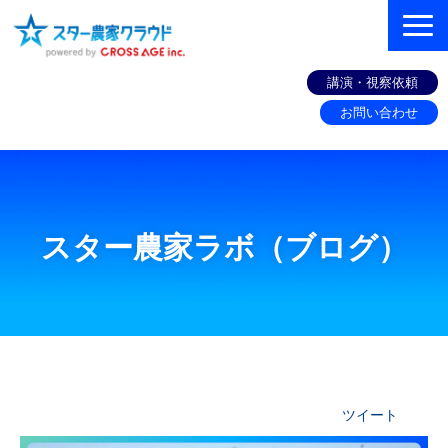
講演・視察依頼
お問い合わせ
組織づくりコンサル
機能
スター農家ラボ（ブログ）
お客様の声
セミナー
スター農家ラボ（ブログ）
お役立ち情報
ツイート