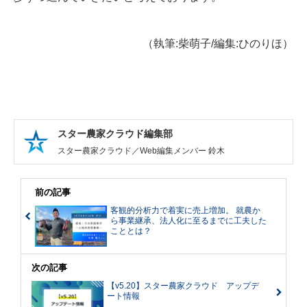
（執筆:柴萌子/編集:ひのりほ）
スター農家クラウド編集部
スター農家クラウド／Web編集メンバー 鈴木
前の記事
客観的分析力で着実に売上増加。 就農か
ら事業継承、法人化に至るまでに工夫した
こととは？
次の記事
【v5.20】スター農家クラウド アップデ
ート情報