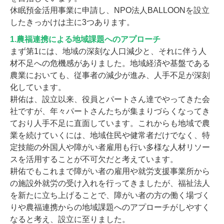
休眠預金活用事業に申請し、NPO法人BALLOONを設立
したきっかけは主に3つあります。
1.農福連携による地域課題へのアプローチ
まず第1には、地域の深刻な人口減少と、それに伴う人
材不足への危機感がありました。地域経済や基盤である
農業においても、従事者の減少が進み、人手不足が深刻
化しています。
耕佑は、設立以来、役員とパートさん達でやってきた会
社ですが、年々パートさんたちが集まりづらくなってき
ており人手不足に直面しています。これからも地域で農
業を続けていくには、地域住民や健常者だけでなく、特
定技能の外国人や障がい者雇用も行い多様な人材リソー
スを活用することが不可欠だと考えています。
耕佑でもこれまで障がい者の雇用や就労支援事業所から
の施設外就労の受け入れを行ってきましたが、福祉法人
を新たに立ち上げることで、障がい者の方の働く場づく
りや農福連携からの地域課題へのアプローチがしやすく
なると考え、設立に至りました。