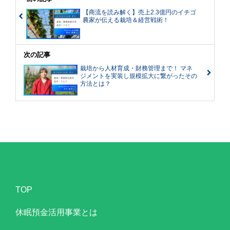
【商流を読み解く】売上2.3億円のイチゴ
農家が伝える栽培＆経営戦術！
次の記事
栽培から人材育成・財務管理まで！ マネ
ジメントを実装し規模拡大に繋がったその
方法とは？
TOP
休眠預金活用事業とは