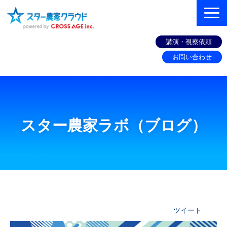
講演・視察依頼
お問い合わせ
組織づくりコンサル
機能
スター農家ラボ（ブログ）
お客様の声
セミナー
スター農家ラボ（ブログ）
お役立ち情報
ツイート