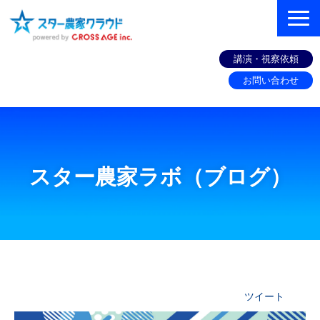
講演・視察依頼
お問い合わせ
組織づくりコンサル
機能
スター農家ラボ（ブログ）
お客様の声
セミナー
スター農家ラボ（ブログ）
お役立ち情報
ツイート