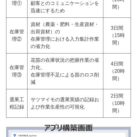
理①
顧客とのコミュニケーションを
間）
迅速にするため
資材（農薬・肥料・生産資材・
3日間
在庫管
出荷資材）の
（15時
理②
在庫管理における入力集計作業
間）
の省力化
花苗の在庫状況の把握作業の省
4日間
在庫管
力化、
（20時
理③
在庫管理不足による苗のロス削
間）
減
2日間
選果工
サツマイモの選果実績の記録お
（10時
程記録
よび作業生産性の可視化
間）